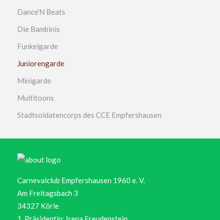
Dance'N Beats
Die Bambinis
Funkelgarde
Juniorengarde
Minigarde
Multitoons
Stadtsoldatencorps des CCE Empfershausen
Carnevalclub Empfershausen 1960 e. V.
Am Freitagsbach 3
34327 Körle
1. Präsidentin: Irena Freudenstein